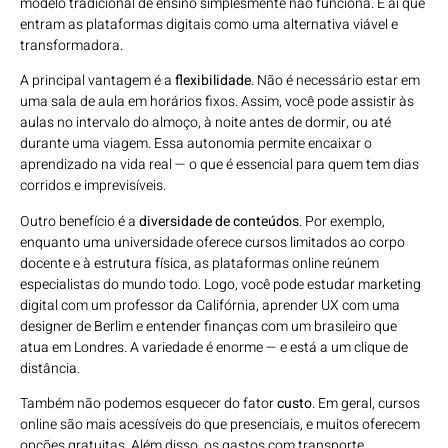
modelo tradicional de ensino simplesmente não funciona. É aí que
entram as plataformas digitais como uma alternativa viável e
transformadora.
A principal vantagem é a
flexibilidade
. Não é necessário estar em
uma sala de aula em horários fixos. Assim, você pode assistir às
aulas no intervalo do almoço, à noite antes de dormir, ou até
durante uma viagem. Essa autonomia permite encaixar o
aprendizado na vida real — o que é essencial para quem tem dias
corridos e imprevisíveis.
Outro benefício é a
diversidade de conteúdos
. Por exemplo,
enquanto uma universidade oferece cursos limitados ao corpo
docente e à estrutura física, as plataformas online reúnem
especialistas do mundo todo. Logo, você pode estudar marketing
digital com um professor da Califórnia, aprender UX com uma
designer de Berlim e entender finanças com um brasileiro que
atua em Londres. A variedade é enorme — e está a um clique de
distância.
Também não podemos esquecer do fator
custo
. Em geral, cursos
online são mais acessíveis do que presenciais, e muitos oferecem
opções gratuitas. Além disso, os gastos com transporte,