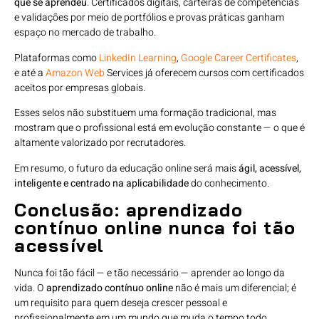
que se aprendeu
. Certificados digitais, carteiras de competências
e validações por meio de portfólios e provas práticas ganham
espaço no mercado de trabalho.
Plataformas como
LinkedIn Learning
,
Google Career Certificates
,
e até a
Amazon Web
Services já oferecem cursos com certificados
aceitos por empresas globais.
Esses selos não substituem uma formação tradicional, mas
mostram que o profissional está em evolução constante — o que é
altamente valorizado por recrutadores.
Em resumo, o futuro da educação online será mais
ágil, acessível,
inteligente e centrado na aplicabilidade
do conhecimento.
Conclusão: aprendizado
contínuo online nunca foi tão
acessível
Nunca foi tão fácil — e tão necessário — aprender ao longo da
vida. O
aprendizado contínuo online
não é mais um diferencial; é
um requisito para quem deseja crescer pessoal e
profissionalmente em um mundo que muda o tempo todo.